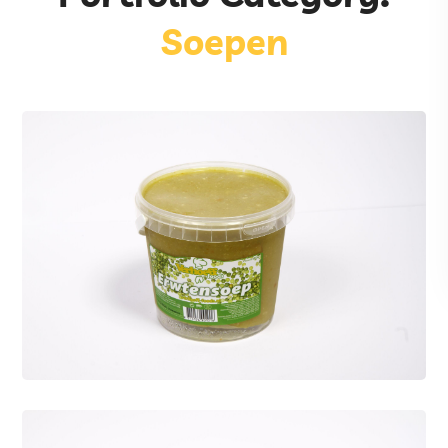
Soepen
Erwtensoep
Soepen
De welbekende Hollandse
Erwtensoep, heerlijk van smaak en