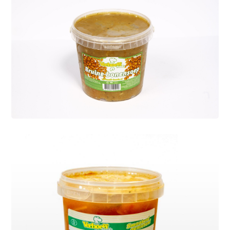
Hollandse
bruinebonensoep
Soepen
De echte Hollandse bruine bonensoep
van Verhoeff is een genot. Vol