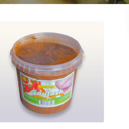
Goulash
Maaltijden
Heerlijke vers bereidde Goulash,
goed gevuld met o.a. verse
paprika