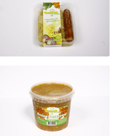
Stamppot zuurkool
Maaltijden
Stamppot zuurkool met spekjes
en rookworst
Hollandse
bruinebonensoep
Soepen
De echte Hollandse bruine
bonensoep van Verhoeff is een
genot. Vol