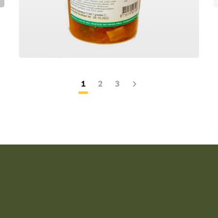
Heerlijke verse tomatensoep op
basis van bouillon en verse
tomaten.
1
2
3