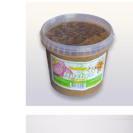
Hachee
Maaltijden
Vers bereidde Hachee met
rundervlees. Heerlijk met rijst of