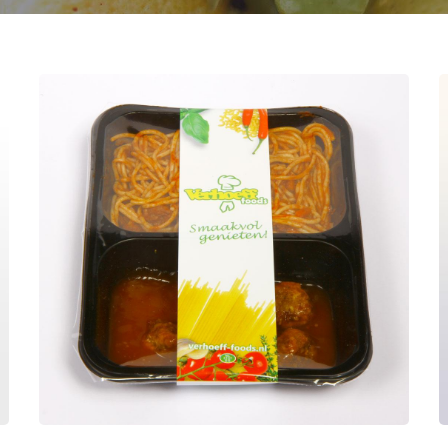
Spaghetti met
gehaktballetjes en
pangangsaus
Maaltijden
Spaghetti menu met
gehaktballetjes en pangangsaus