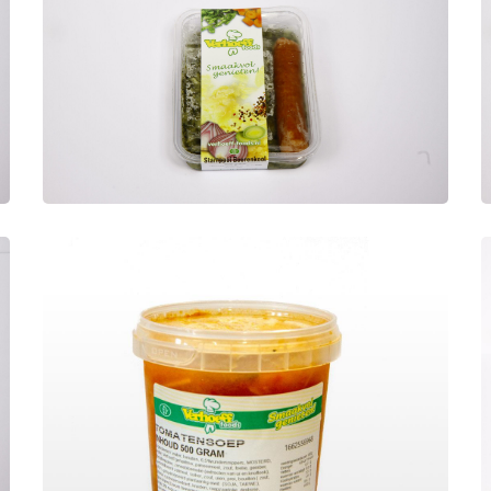
Stamppot boerenkool
Maaltijden
Stamppot Boerenkool met
rookworst
Tomatensoep
Soepen