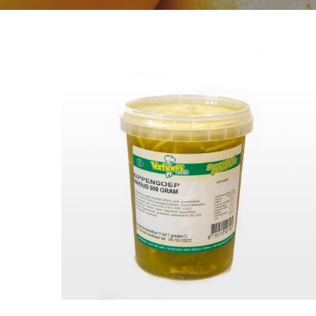
Kippensoep
Soepen
Kippensoep gemaakt van een
verse bouillon van kippenbouten,
groenten