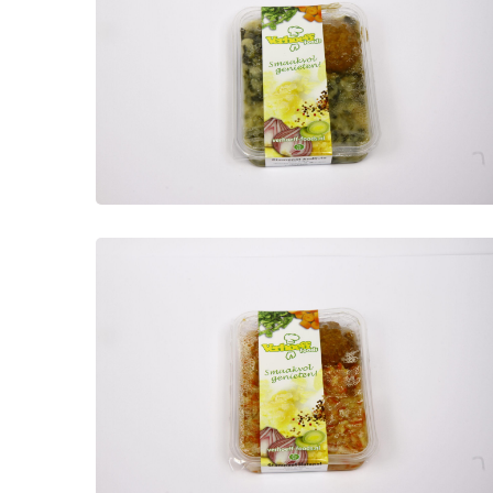
Stamppot andijvie
Maaltijden
Stamppot andijvie met een
gehaktbal
Stamppot hutspot
Maaltijden
Hollandse stamppot met wortels
en ui