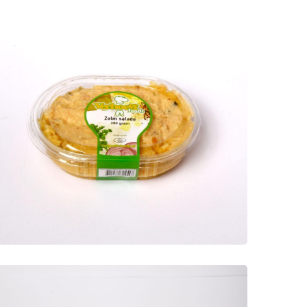
Zalmsalade 300 gram
Salades
Huisgemaakte zalmsalade met
warm gerookte zalm