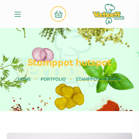
Stamppot hutspot
HOME
PORTFOLIO
STAMPPOT HUTSPOT