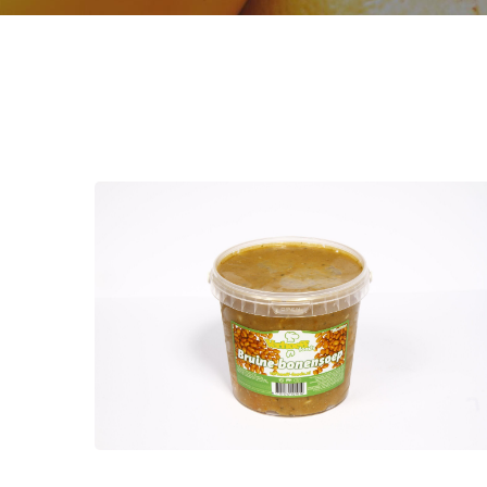
Hollandse
bruinebonensoep
Soepen
De echte Hollandse bruine
bonensoep van Verhoeff is een
genot. Vol