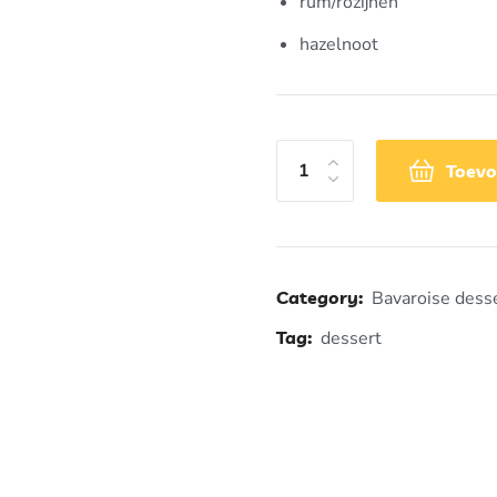
rum/rozijnen
hazelnoot
Toevo
Category:
Bavaroise dess
Tag:
dessert